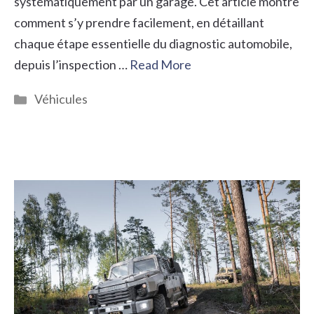
systématiquement par un garage. Cet article montre
comment s’y prendre facilement, en détaillant
chaque étape essentielle du diagnostic automobile,
depuis l’inspection …
Read More
Catégories
Véhicules