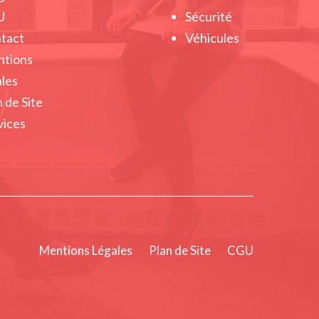
U
Sécurité
tact
Véhicules
tions
ales
 de Site
vices
Mentions Légales
Plan de Site
CGU