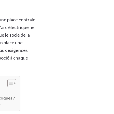
une place centrale
arc électrique ne
e le socle de la
en place une
aux exigences
socié à chaque
riques ?
?