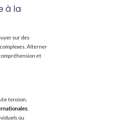
 à la
ppuyer sur des
 complexes. Alterner
a compréhension et
ute tension.
rnationales
.
dividuels ou