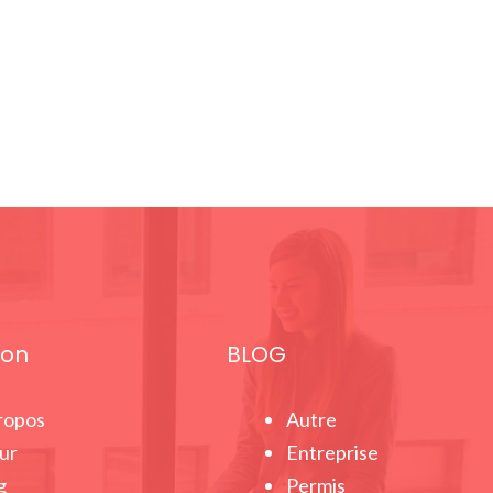
ion
BLOG
ropos
Autre
ur
Entreprise
g
Permis