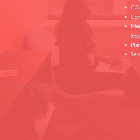
CG
Con
Men
lég
Plan
Ser