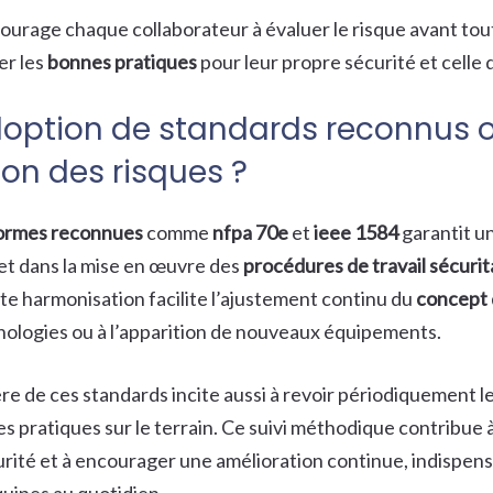
urage chaque collaborateur à évaluer le risque avant tout
er les
bonnes pratiques
pour leur propre sécurité et celle 
adoption de standards reconnus 
tion des risques ?
ormes reconnues
comme
nfpa 70e
et
ieee 1584
garantit u
et dans la mise en œuvre des
procédures de travail sécurit
tte harmonisation facilite l’ajustement continu du
concept 
hnologies ou à l’apparition de nouveaux équipements.
ère de ces standards incite aussi à revoir périodiquement l
les pratiques sur le terrain. Ce suivi méthodique contribue 
urité et à encourager une amélioration continue, indispen