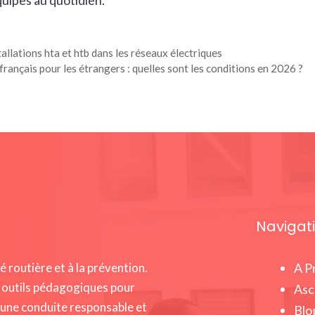
uipes au quotidien.
allations hta et htb dans les réseaux électriques
rançais pour les étrangers : quelles sont les conditions en 2026 ?
Navigat
 routière et à la prévention.
A P
 outils pédagogiques pour
Asc
r une conduite responsable et
Blo