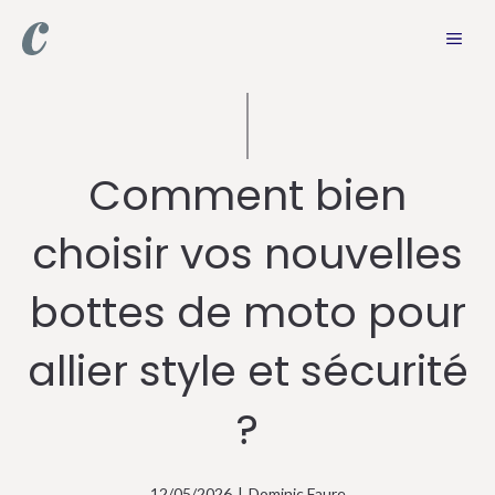
Aller
MEN
au
contenu
Comment bien
choisir vos nouvelles
bottes de moto pour
allier style et sécurité
?
12/05/2026
|
Dominic Faure